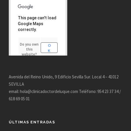
This page can't load
Google Maps
correctly.
Do you own
O
this
K
website?
Avenida del Reino Unido, 9 Edificio Sevilla Sur. Local 4 – 41012
SEVILLA
email: hola@clinicadoctordeluque.com Teléfono: 954 23 37 34 /
618 69 05 01
ÚLTIMAS ENTRADAS