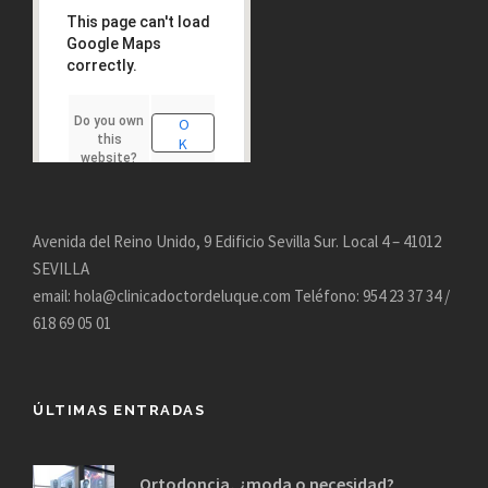
This page can't load
Google Maps
correctly.
Do you own
O
this
K
website?
Avenida del Reino Unido, 9 Edificio Sevilla Sur. Local 4 – 41012
SEVILLA
email: hola@clinicadoctordeluque.com Teléfono: 954 23 37 34 /
618 69 05 01
ÚLTIMAS ENTRADAS
Ortodoncia, ¿moda o necesidad?