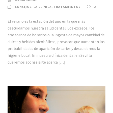
CONSEJOS
,
LA CLÍNICA
,
TRATAMIENTOS
2
El verano es la estación del año en la que más
descuidamos nuestra salud dental. Los excesos, los
trastornos de horarios o la ingesta de mayor cantidad de
dulces y bebidas alcohólicas, provocan que aumenten las
probabilidades de aparición de caries y descuidemos la
higiene bucal. En nuestra clínica dental en Sevilla
queremos aconsejarte acerca […]