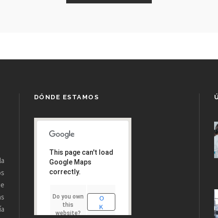
DÓNDE ESTAMOS
This page can't load
la
Google Maps
os
correctly.
ue
as
Do you own
O
this
K
ía
website?